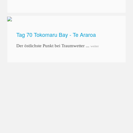
Tag 70 Tokomaru Bay - Te Araroa
Der östlichste Punkt bei Traumwetter ...
weiter
Home
Neuseeland
Rennberichte
Training
Ernährung
Routen
Über mich
© 2017 healthyroadbike.de
Impressum / Datenschutz